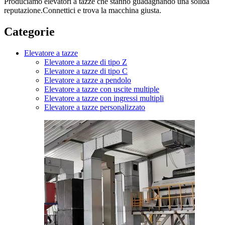
Produciamo elevatori a tazze che stanno guadagnando una solida
reputazione.Connettici e trova la macchina giusta.
Categorie
Elevatore a tazze
Elevatore a tazze di tipo Z
Elevatore a tazze di tipo C
Elevatore a tazze a pendolo
Elevatore a tazze con uscite multiple
Elevatore a tazze con ingressi multipli
Elevatore a tazze personalizzato