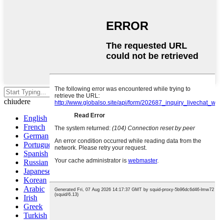
Premi Invio per cercare o ESC per
chiudere
English
French
German
Portuguese
Spanish
Russian
Japanese
Korean
Arabic
Irish
Greek
Turkish