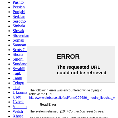
Pashto
Persian
Punjabi
Serbian
Sesotho
Sinhala
Slovak
Slovenian
Somali
Samoan
Scots Gaelic
Shona
Sindhi
Sundanese
Swahili
Tajik
Tamil
Telugu
Thai
Ukrainian
Urdu
Uzbek
Vietnamese
Welsh
Xhosa