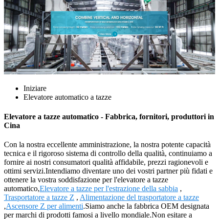
Iniziare
Elevatore automatico a tazze
Elevatore a tazze automatico - Fabbrica, fornitori, produttori in
Cina
Con la nostra eccellente amministrazione, la nostra potente capacità
tecnica e il rigoroso sistema di controllo della qualità, continuiamo a
fornire ai nostri consumatori qualità affidabile, prezzi ragionevoli e
ottimi servizi.Intendiamo diventare uno dei vostri partner più fidati e
ottenere la vostra soddisfazione per l'elevatore a tazze
automatico,
Elevatore a tazze per l'estrazione della sabbia
,
Trasportatore a tazze Z
,
Alimentazione del trasportatore a tazze
,
Ascensore Z per alimenti
.Siamo anche la fabbrica OEM designata
per marchi di prodotti famosi a livello mondiale.Non esitare a