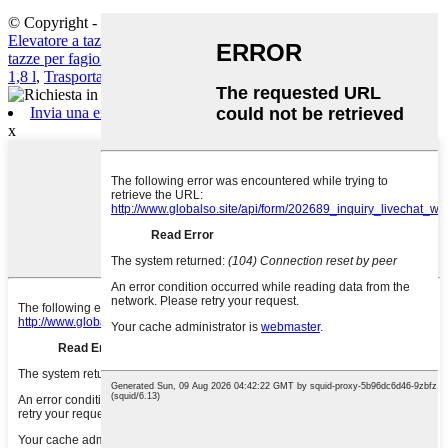
© Copyright - 2010-2024: Tutti i diritti riservati.
Mappa del sito
Elevatore a tazze agricolo
,
Elevatore a tazze da 5 m
,
Elevatore a
tazze per fagioli
,
Elevatore automatico a tazze
,
Elevatore a tazze da
1,8 l
,
Trasportatore elevatore a tazze agricolo
,
Invia una email
x