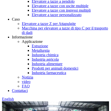
Elevatore a tazze a pendolo
Elevatore a tazze con uscite multiple
Elevatore a tazze con ingressi multipli
Elevatore a tazze personalizzato
Caso
Elevatore a tazze Z per Attapulgite
Macchina per elevatore a tazze di tipo C per il trasporto
di dadi
Informazione
Applicazione
Estrazione
Metallurgia
Industria chimica
Industria agricola
Industria alimentare
Prodotti per animali domestici
Industria farmaceutica
Notizia
video
FAQ
Contattaci
English