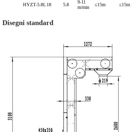
9-11
HYZT-5.8L
18
5.8
≤15m
≤15m
m/min
Disegni standard