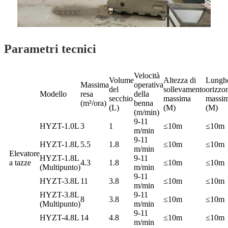
Parametri tecnici
Velocità
Volume
Altezza di
Lungh
Massima
operativa
del
sollevamento
orizzon
Modello
resa
della
secchio
massima
massi
(m³/ora)
benna
(L)
(M)
(M)
(m/min)
9-11
HYZT-1.0L
3
1
≤10m
≤10m
m/min
9-11
HYZT-1.8L
5.5
1.8
≤10m
≤10m
m/min
Elevatore
HYZT-1.8L
9-11
a tazze
4.3
1.8
≤10m
≤10m
(Multipunto)
m/min
9-11
HYZT-3.8L
11
3.8
≤10m
≤10m
m/min
HYZT-3.8L
9-11
8
3.8
≤10m
≤10m
(Multipunto)
m/min
9-11
HYZT-4.8L
14
4.8
≤10m
≤10m
m/min