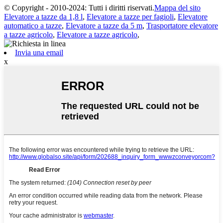
© Copyright - 2010-2024: Tutti i diritti riservati.
Mappa del sito
Elevatore a tazze da 1,8 l
,
Elevatore a tazze per fagioli
,
Elevatore
automatico a tazze
,
Elevatore a tazze da 5 m
,
Trasportatore elevatore
a tazze agricolo
,
Elevatore a tazze agricolo
,
Invia una email
x